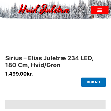
Gå
Hvid Juletræ
til
indholdet
Hvid Juletræ
Alle Sider
Sirius – Elias Juletræ 234 LED,
180 Cm, Hvid/Grøn
1,499.00
kr.
KØB NU
Beskrivelse