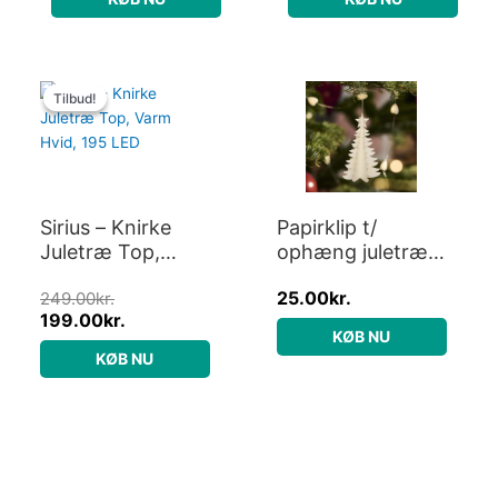
Den
Den
oprindelige
aktuelle
Tilbud!
Tilbud!
pris
pris
var:
er:
249.00kr..
199.00kr..
Sirius – Knirke
Papirklip t/
Juletræ Top,
ophæng juletræ
Varm Hvid, 195
hvid 3 stk. – Ib
25.00
kr.
249.00
kr.
LED
Laursen H: 10
199.00
kr.
KØB NU
KØB NU