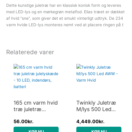
Dette kunstige juletræ har en klassisk konisk form og leveres
med LED-lys og en mørkegrøn metalfod. Elias træet er dækket
af hvid “sne”, som giver det et smukt vinterligt udtryk. De 234
varm hvide LED-lys monteres nemt ved at placere ringen på t
Relaterede varer
165 cm varm hvid
Twinkly Juletræ
træ juletræ
M/lys 500 Led
julelyskæde – 10
AWW – Varm Hvid
56.00
kr.
4,449.00
kr.
LED, indendørs,
batteri
KØB NU
KØB NU