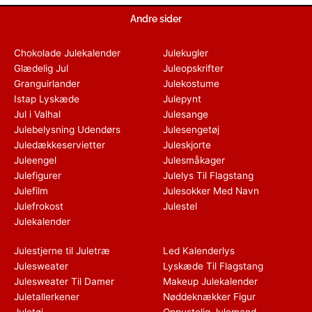
Andre sider
Chokolade Julekalender
Julekugler
Glædelig Jul
Juleopskrifter
Granguirlander
Julekostume
Istap Lyskæde
Julepynt
Jul i Valhal
Julesange
Julebelysning Udendørs
Julesengetøj
Juledækkeservietter
Juleskjorte
Juleengel
Julesmåkager
Julefigurer
Julelys Til Flagstang
Julefilm
Julesokker Med Navn
Julefrokost
Julestel
Julekalender
Julestjerne til Juletræ
Led Kalenderlys
Julesweater
Lyskæde Til Flagstang
Julesweater Til Damer
Makeup Julekalender
Juletallerkener
Nøddeknækker Figur