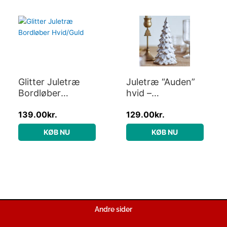
Glitter Juletræ
Juletræ “Auden”
Bordløber
hvid –
Hvid/Guld
Bloomingville H:
139.00
kr.
129.00
kr.
19
KØB NU
KØB NU
Andre sider