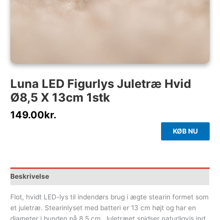
Luna LED Figurlys Juletræ Hvid
Ø8,5 X 13cm 1stk
149.00
kr.
KØB NU
Beskrivelse
Flot, hvidt LED-lys til indendørs brug i ægte stearin formet som
et juletræ. Stearinlyset med batteri er 13 cm højt og har en
diameter i bunden på 8,5 cm. Juletræet spidser naturligvis ind