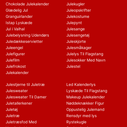
Chokolade Julekalender
Julekugler
Glædelig Jul
Juleopskrifter
Granguirlander
Julekostume
Istap Lyskæde
Julepynt
Jul i Valhal
Julesange
Julebelysning Udendørs
Julesengetøj
Juledækkeservietter
Juleskjorte
Juleengel
Julesmåkager
Julefigurer
Julelys Til Flagstang
Julefilm
Julesokker Med Navn
Julefrokost
Julestel
Julekalender
Julestjerne til Juletræ
Led Kalenderlys
Julesweater
Lyskæde Til Flagstang
Julesweater Til Damer
Makeup Julekalender
Juletallerkener
Nøddeknækker Figur
Juletøj
Oppustelig Julemand
Juletræ
Rensdyr med lys
Juletræsfod Med
Rystekugle