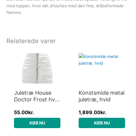
mod toppen, hvor det afsluttes med den fine, dråbeformede
flamme.
Relaterede varer
Juletræ House
Konstsmide metal
Doctor Frost hvid
juletræ, hvid
glimmer 17x8x8
55.00
kr.
1,899.00
kr.
cm julepynt
KØB NU
KØB NU