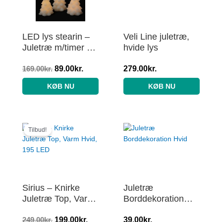
169.00kr..
89.00kr..
LED lys stearin –
Veli Line juletræ,
Juletræ m/timer –
hvide lys
16,18 eller 20 cm –
hvid – 20 cm
169.00
kr.
89.00
kr.
279.00
kr.
KØB NU
KØB NU
Den
Den
oprindelige
aktuelle
Tilbud!
pris
pris
var:
er:
249.00kr..
199.00kr..
Sirius – Knirke
Juletræ
Juletræ Top, Varm
Borddekoration
Hvid, 195 LED
Hvid
249.00
kr.
199.00
kr.
39.00
kr.