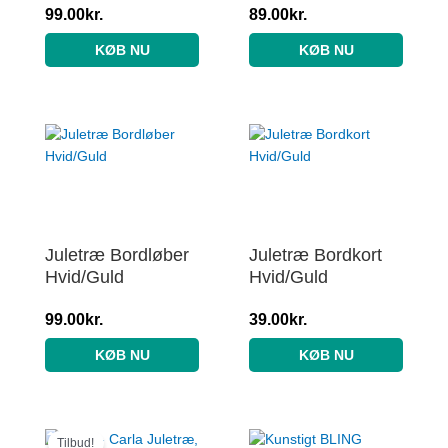
99.00
kr.
89.00
kr.
KØB NU
KØB NU
Juletræ Bordløber
Juletræ Bordkort
Hvid/Guld
Hvid/Guld
99.00
kr.
39.00
kr.
KØB NU
KØB NU
Den
Den
oprindelige
aktuelle
Tilbud!