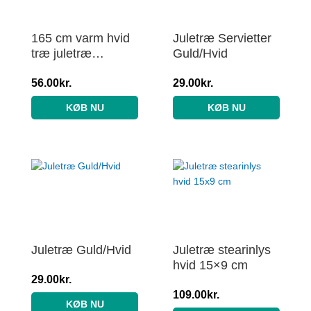
165 cm varm hvid
Juletræ Servietter
træ juletræ
Guld/Hvid
julelyskæde – 10
LED, indendørs,
56.00
kr.
29.00
kr.
batteri
KØB NU
KØB NU
Juletræ Guld/Hvid
Juletræ stearinlys
hvid 15×9 cm
29.00
kr.
109.00
kr.
KØB NU