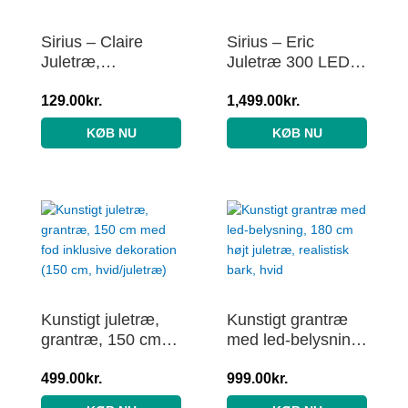
Sirius – Claire
Sirius – Eric
Juletræ,
Juletræ 300 LED,
Ø11xH16cm, Hvid
150cm, Varm Hvid
129.00
kr.
1,499.00
kr.
KØB NU
KØB NU
Kunstigt juletræ,
Kunstigt grantræ
grantræ, 150 cm
med led-belysning,
med fod inklusive
180 cm højt
dekoration (150
499.00
kr.
juletræ, realistisk
999.00
kr.
cm, hvid/juletræ)
bark, hvid