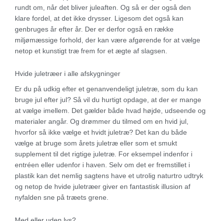
rundt om, når det bliver juleaften. Og så er der også den
klare fordel, at det ikke drysser. Ligesom det også kan
genbruges år efter år. Der er derfor også en række
miljømæssige forhold, der kan være afgørende for at vælge
netop et kunstigt træ frem for et ægte af slagsen.
Hvide juletræer i alle afskygninger
Er du på udkig efter et genanvendeligt juletræ, som du kan
bruge jul efter jul? Så vil du hurtigt opdage, at der er mange
at vælge imellem. Det gælder både hvad højde, udseende og
materialer angår. Og drømmer du tilmed om en hvid jul,
hvorfor så ikke vælge et hvidt juletræ? Det kan du både
vælge at bruge som årets juletræ eller som et smukt
supplement til det rigtige juletræ. For eksempel indenfor i
entréen eller udenfor i haven. Selv om det er fremstillet i
plastik kan det nemlig sagtens have et utrolig naturtro udtryk
og netop de hvide juletræer giver en fantastisk illusion af
nyfalden sne på træets grene.
Med eller uden lys?