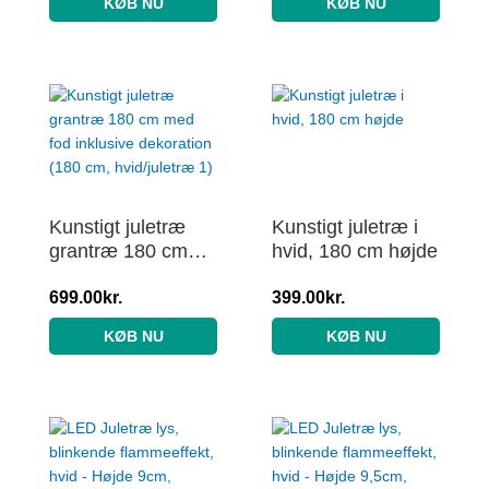
KØB NU
KØB NU
Kunstigt juletræ
Kunstigt juletræ i
grantræ 180 cm
hvid, 180 cm højde
med fod inklusive
dekoration (180
699.00
kr.
399.00
kr.
cm, hvid/juletræ 1)
KØB NU
KØB NU