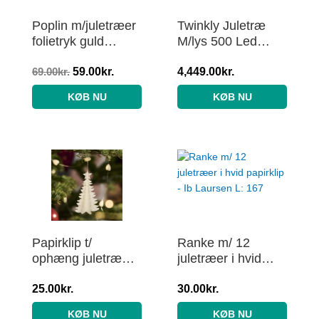
Poplin m/juletræer
Twinkly Juletræ
folietryk guld
M/lys 500 Led
145cm 051 Hvid –
AWW – Varm Hvid
50cm
69.00
kr.
59.00
kr.
4,449.00
kr.
KØB NU
KØB NU
Papirklip t/
Ranke m/ 12
ophæng juletræ
juletræer i hvid
hvid 3 stk. – Ib
papirklip – Ib
Laursen H: 10
25.00
kr.
Laursen L: 167
30.00
kr.
KØB NU
KØB NU