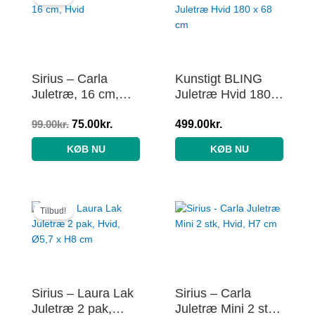
pris
pris
var:
er:
99.00kr..
75.00kr..
Sirius – Carla
Kunstigt BLING
Juletræ, 16 cm,
Juletræ Hvid 180 x
Hvid
68 cm Klasse C
99.00
kr.
75.00
kr.
499.00
kr.
KØB NU
KØB NU
Den
Den
oprindelige
aktuelle
Tilbud!
pris
pris
var:
er:
129.00kr..
110.00kr..
Sirius – Laura Lak
Sirius – Carla
Juletræ 2 pak,
Juletræ Mini 2 stk,