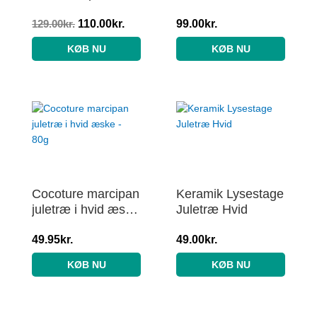
Hvid, Ø5,7 x H8
Hvid, H7 cm
cm
129.00
kr.
110.00
kr.
99.00
kr.
KØB NU
KØB NU
Cocoture marcipan
Keramik Lysestage
juletræ i hvid æske
Juletræ Hvid
– 80g
49.95
kr.
49.00
kr.
KØB NU
KØB NU
Den
Den