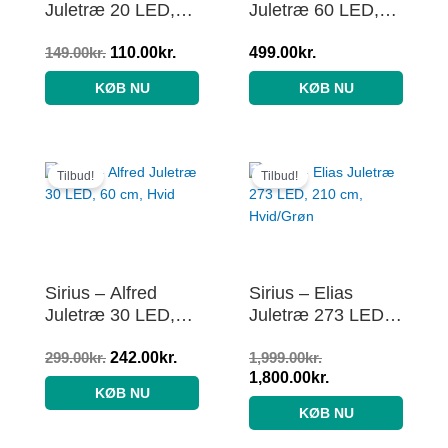
Juletræ 20 LED,
Juletræ 60 LED,
30 cm, Varm Hvid
90 cm, Hvid
149.00
kr.
110.00
kr.
499.00
kr.
KØB NU
KØB NU
Den
Den
Den
Den
oprindelige
aktuelle
oprindelige
aktuelle
Tilbud!
Tilbud!
pris
pris
pris
pris
var:
er:
var:
er:
299.00kr..
242.00kr..
1,999.00kr..
1,800.00kr..
Sirius – Alfred
Sirius – Elias
Juletræ 30 LED,
Juletræ 273 LED,
60 cm, Hvid
210 cm, Hvid/Grøn
299.00
kr.
242.00
kr.
1,999.00
kr.
1,800.00
kr.
KØB NU
KØB NU