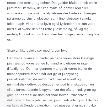
netop dine ønsker og behov. Det gælder både de helt enkle
juletræer i keramik, der kan pynte på enhver reol eller
vindueskarm, de små metaljuletræer der både kan hænges
på grene og større juletræer samt fine juletræer i smukt
foldet papir. Vi har naturligvis også lyskæder, der kan være
med til at skabe den helt rette julestemning, så kig dig
endelig lidt omkring og kom i den hel rigtige julestemning hos
os.
Skab unikke oplevelser med farven hvid
Den hvide nuance du finder på både vores store kunstige
juletræer og vores øvrige lidt mindre juletræer er ingen
tilfældighed. Den har gennem mange år været blandt de
mest populære farver, når det gjaldt julepynt og
juledekorationer, da netop hvid giver et enkelt og
minimalistisk udtryk og desuden er god til at skabe ro i en
ellers farvestrålende julepynt, hvor det ofte er rød, grøn og
guld der hører til de dominerende farver. Prøv selv at
dekorere dit hvide juletræ med pynt i sølv eller guld. Eller lav
en farvestrålende dekoration med masser af gran, smukke