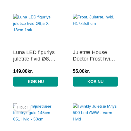
Luna LED figurlys
Juletræ House
juletræ hvid Ø8,5 X
Doctor Frost hvid
13cm 1stk
glimmer 17x8x8
149.00
kr.
cm julepynt
55.00
kr.
KØB NU
KØB NU
Den
Den
oprindelige
aktuelle
Tilbud!
pris
pris
var:
er:
69.00kr..
59.00kr..