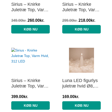
Sirius – Knirke
Sirius – Knirke
Juletræ Top, Varm
Juletræ Top, Varm
Hvid, 273 LED
Hvid, 234 LED
349.00
kr.
260.00
kr.
299.00
kr.
218.00
kr.
KØB NU
KØB NU
Sirius – Knirke
Luna LED figurlys
Juletræ Top, Varm
juletræ hvid Ø8,5 X
Hvid, 312 LED
17cm 1stk
399.00
kr.
169.00
kr.
KØB NU
KØB NU