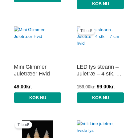
KØB NU
Den
Den
oprindelige
aktuelle
Tilbud!
pris
pris
var:
er:
159.00kr..
99.00kr..
Mini Glimmer
LED lys stearin –
Juletræer Hvid
Juletræ – 4 stk. – 7
cm – hvid
49.00
kr.
159.00
kr.
99.00
kr.
KØB NU
KØB NU
Den
Den
oprindelige
aktuelle
Tilbud!
pris
pris
var:
er: