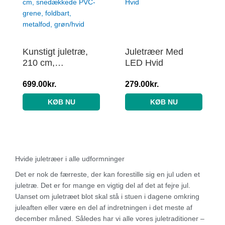
Kunstigt juletræ,
Juletræer Med
210 cm,
LED Hvid
snedækkede PVC-
grene, foldbart,
699.00
kr.
279.00
kr.
metalfod, grøn/hvid
KØB NU
KØB NU
Hvide juletræer i alle udformninger
Det er nok de færreste, der kan forestille sig en jul uden et
juletræ. Det er for mange en vigtig del af det at fejre jul.
Uanset om juletræet blot skal stå i stuen i dagene omkring
juleaften eller være en del af indretningen i det meste af
december måned. Således har vi alle vores juletraditioner –