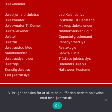
Julekalender
Julestjerne til Juletræ
Led Kalenderlys
Julesweater
Lyskæde Til Flagstang
Julesweater Til Damer
Makeup Julekalender
Juletallerkener
Nøddeknækker Figur
Juletøj
Oppustelig Julemand
Juletræ
Rensdyr med lys
Juletræsfod Med
Rystekugle
Vandbeholder
Sankta Lucia
Juletræslysholder
Trådløse juletræslys
Juletrøje
Udendørs Julelys
Kunstig Juletræ
Halloween Kostume
Led juletræslys
Dette medie ejes og drives af Tropic Traffic LLC-FZ | The Meydan
Vi bruger cookies for at sikre os du får den bedste oplevelse
Hotel, Grandstand, 6th floor, Nad Al Sheba | Dubai | UAE
med hvid-juletræ.dk
Copyright © 2026 Hvid Juletræ | All rights reserved
Ok