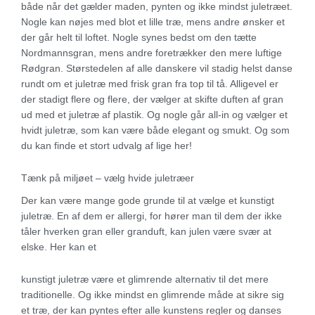
både når det gælder maden, pynten og ikke mindst juletræet.
Nogle kan nøjes med blot et lille træ, mens andre ønsker et
der går helt til loftet. Nogle synes bedst om den tætte
Nordmannsgran, mens andre foretrækker den mere luftige
Rødgran. Størstedelen af alle danskere vil stadig helst danse
rundt om et juletræ med frisk gran fra top til tå. Alligevel er
der stadigt flere og flere, der vælger at skifte duften af gran
ud med et juletræ af plastik. Og nogle går all-in og vælger et
hvidt juletræ, som kan være både elegant og smukt. Og som
du kan finde et stort udvalg af lige her!
Tænk på miljøet – vælg hvide juletræer
Der kan være mange gode grunde til at vælge et kunstigt
juletræ. En af dem er allergi, for hører man til dem der ikke
tåler hverken gran eller granduft, kan julen være svær at
elske. Her kan et
kunstigt juletræ være et glimrende alternativ til det mere
traditionelle. Og ikke mindst en glimrende måde at sikre sig
et træ, der kan pyntes efter alle kunstens regler og danses