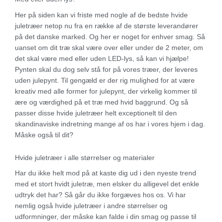
Her på siden kan vi friste med nogle af de bedste hvide
juletræer netop nu fra en række af de største leverandører
på det danske marked. Og her er noget for enhver smag. Så
uanset om dit træ skal være over eller under de 2 meter, om
det skal være med eller uden LED-lys, så kan vi hjælpe!
Pynten skal du dog selv stå for på vores træer, der leveres
uden julepynt. Til gengæld er der rig mulighed for at være
kreativ med alle former for julepynt, der virkelig kommer til
ære og værdighed på et træ med hvid baggrund. Og så
passer disse hvide juletræer helt exceptionelt til den
skandinaviske indretning mange af os har i vores hjem i dag.
Måske også til dit?
Hvide juletræer i alle størrelser og materialer
Har du ikke helt mod på at kaste dig ud i den nyeste trend
med et stort hvidt juletræ, men elsker du alligevel det enkle
udtryk det har? Så går du ikke forgæves hos os. Vi har
nemlig også hvide juletræer i andre størrelser og
udformninger, der måske kan falde i din smag og passe til