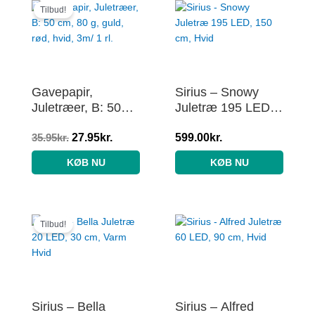
oprindelige
aktuelle
Tilbud!
pris
pris
var:
er:
35.95kr..
27.95kr..
Gavepapir,
Sirius – Snowy
Juletræer, B: 50
Juletræ 195 LED,
cm, 80 g, guld,
150 cm, Hvid
rød, hvid, 3m/ 1 rl.
35.95
kr.
27.95
kr.
599.00
kr.
KØB NU
KØB NU
Den
Den
oprindelige
aktuelle
Tilbud!
pris
pris
var:
er:
149.00kr..
110.00kr..
Sirius – Bella
Sirius – Alfred