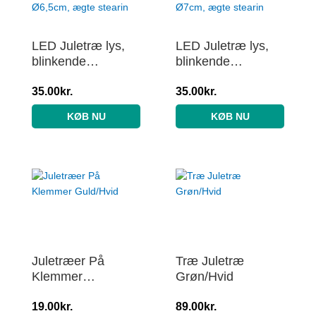
LED Juletræ lys,
LED Juletræ lys,
blinkende
blinkende
flammeeffekt, hvid
flammeeffekt, hvid
– Højde 9cm,
35.00
kr.
– Højde 9,5cm,
35.00
kr.
Ø6,5cm, ægte
Ø7cm, ægte
KØB NU
KØB NU
stearin
stearin
Juletræer På
Træ Juletræ
Klemmer
Grøn/Hvid
Guld/Hvid
19.00
kr.
89.00
kr.