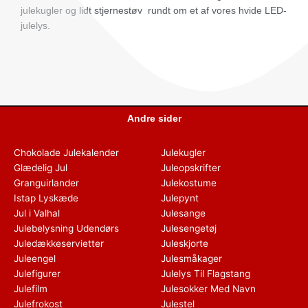
julekugler og lidt stjernestøv rundt om et af vores hvide LED-
julelys.
Andre sider
Chokolade Julekalender
Julekugler
Glædelig Jul
Juleopskrifter
Granguirlander
Julekostume
Istap Lyskæde
Julepynt
Jul i Valhal
Julesange
Julebelysning Udendørs
Julesengetøj
Juledækkeservietter
Juleskjorte
Juleengel
Julesmåkager
Julefigurer
Julelys Til Flagstang
Julefilm
Julesokker Med Navn
Julefrokost
Julestel