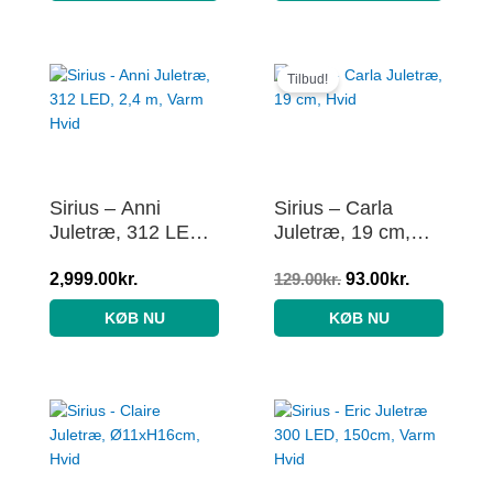
Den
Den
oprindelige
aktuelle
Tilbud!
pris
pris
var:
er:
129.00kr..
93.00kr..
Sirius – Anni
Sirius – Carla
Juletræ, 312 LED,
Juletræ, 19 cm,
2,4 m, Varm Hvid
Hvid
2,999.00
kr.
129.00
kr.
93.00
kr.
KØB NU
KØB NU