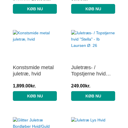
KØB NU
KØB NU
Konstsmide metal
Juletræs- /
juletræ, hvid
Topstjerne hvid
“Stella” – Ib
1,899.00
kr.
Laursen Ø: 26
249.00
kr.
KØB NU
KØB NU