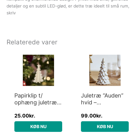
detaljer og en subtil LED-glød, er dette træ ideelt til små rum,
skriv
Relaterede varer
Papirklip t/
Juletræ “Auden”
ophæng juletræ
hvid –
hvid 3 stk. – Ib
Bloomingville H:
25.00
kr.
99.00
kr.
Laursen H: 10
14
KØB NU
KØB NU