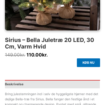
Sirius – Bella Juletræ 20 LED, 30
Cm, Varm Hvid
149.00
kr.
110.00
kr.
KØB NU
Beskrivelse
Bring julestemningen ind i selv de hyggeligste hjørner med det
dejlige Bella-træ fra Sirius. Bella fanger den festlige ånd i et
kompakt og charmerende design. Pyntet med små, glitrende