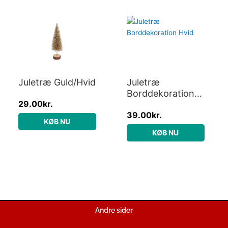
Juletræ Guld/Hvid
Juletræ
Borddekoration
29.00
kr.
Hvid
39.00
kr.
KØB NU
KØB NU
Andre sider