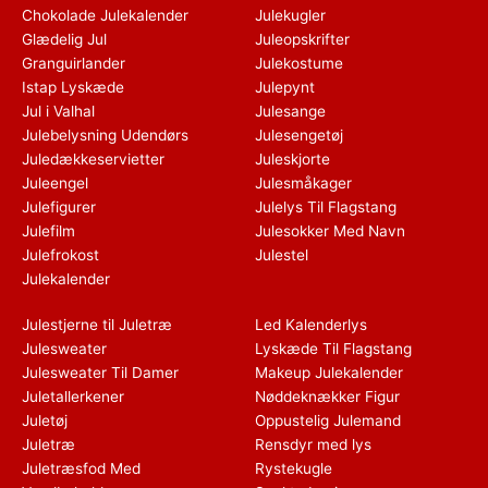
Chokolade Julekalender
Julekugler
Glædelig Jul
Juleopskrifter
Granguirlander
Julekostume
Istap Lyskæde
Julepynt
Jul i Valhal
Julesange
Julebelysning Udendørs
Julesengetøj
Juledækkeservietter
Juleskjorte
Juleengel
Julesmåkager
Julefigurer
Julelys Til Flagstang
Julefilm
Julesokker Med Navn
Julefrokost
Julestel
Julekalender
Julestjerne til Juletræ
Led Kalenderlys
Julesweater
Lyskæde Til Flagstang
Julesweater Til Damer
Makeup Julekalender
Juletallerkener
Nøddeknækker Figur
Juletøj
Oppustelig Julemand
Juletræ
Rensdyr med lys
Juletræsfod Med
Rystekugle