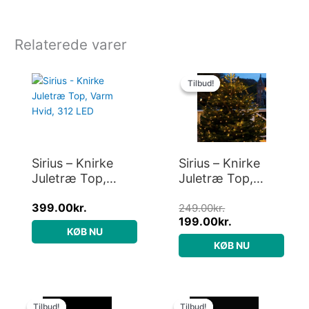
Relaterede varer
Den
Den
oprindelige
aktuelle
Tilbud!
Tilbud!
pris
pris
var:
er:
249.00kr..
199.00kr..
Sirius – Knirke
Sirius – Knirke
Juletræ Top,
Juletræ Top,
Varm Hvid, 312
Varm Hvid, 195
399.00
kr.
LED
LED
249.00
kr.
199.00
kr.
KØB NU
KØB NU
Den
Den
Den
Den
oprindelige
aktuelle
oprindelige
aktuelle
Tilbud!
Tilbud!
Tilbud!
Tilbud!