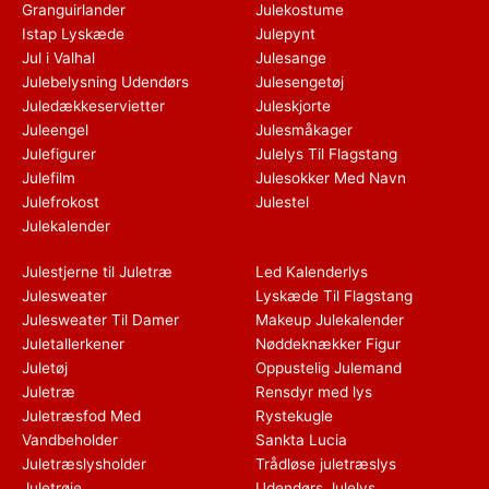
Granguirlander
Julekostume
Istap Lyskæde
Julepynt
Jul i Valhal
Julesange
Julebelysning Udendørs
Julesengetøj
Juledækkeservietter
Juleskjorte
Juleengel
Julesmåkager
Julefigurer
Julelys Til Flagstang
Julefilm
Julesokker Med Navn
Julefrokost
Julestel
Julekalender
Julestjerne til Juletræ
Led Kalenderlys
Julesweater
Lyskæde Til Flagstang
Julesweater Til Damer
Makeup Julekalender
Juletallerkener
Nøddeknækker Figur
Juletøj
Oppustelig Julemand
Juletræ
Rensdyr med lys
Juletræsfod Med
Rystekugle
Vandbeholder
Sankta Lucia
Juletræslysholder
Trådløse juletræslys
Juletrøje
Udendørs Julelys