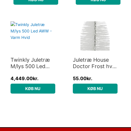
Twinkly Juletræ
Juletræ House
M/lys 500 Led
Doctor Frost hvid
AWW – Varm Hvid
glimmer 17x8x8
4,449.00
kr.
55.00
kr.
cm julepynt
KØB NU
KØB NU