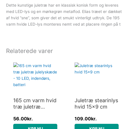
Dette kunstige juletræ har en klassisk konisk form og leveres
med LED-lys og en mørkegrøn metalfod. Elias træet er dækket
af hvid “sne”, som giver det et smukt vinterligt udtryk. De 195
varm hvide LED-lys monteres nemt ved at placere ringen på t
Relaterede varer
165 cm varm hvid
Juletræ stearinlys
træ juletræ
hvid 15×9 cm
julelyskæde – 10
56.00
kr.
109.00
kr.
LED, indendørs,
batteri
KØB NU
KØB NU