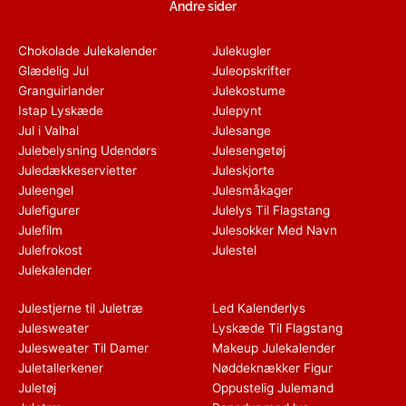
Andre sider
Chokolade Julekalender
Julekugler
Glædelig Jul
Juleopskrifter
Granguirlander
Julekostume
Istap Lyskæde
Julepynt
Jul i Valhal
Julesange
Julebelysning Udendørs
Julesengetøj
Juledækkeservietter
Juleskjorte
Juleengel
Julesmåkager
Julefigurer
Julelys Til Flagstang
Julefilm
Julesokker Med Navn
Julefrokost
Julestel
Julekalender
Julestjerne til Juletræ
Led Kalenderlys
Julesweater
Lyskæde Til Flagstang
Julesweater Til Damer
Makeup Julekalender
Juletallerkener
Nøddeknækker Figur
Juletøj
Oppustelig Julemand