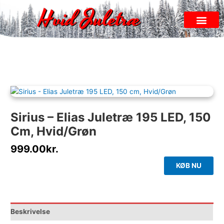
Gå
Hvid Juletræ
til
indholdet
Hvid Juletræ
Alle Sider
Sirius – Elias Juletræ 195 LED, 150
Cm, Hvid/Grøn
999.00
kr.
KØB NU
Beskrivelse