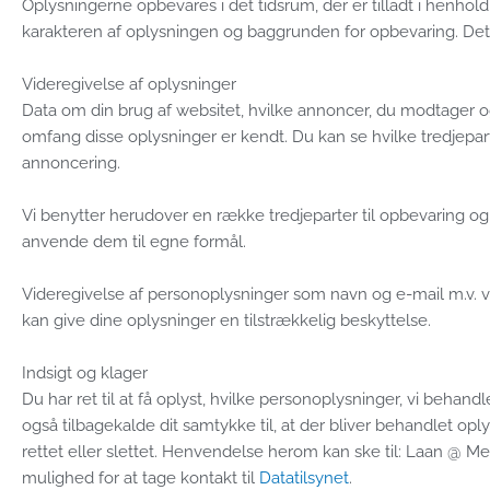
Oplysningerne opbevares i det tidsrum, der er tilladt i henhol
karakteren af oplysningen og baggrunden for opbevaring. Det e
Videregivelse af oplysninger
Data om din brug af websitet, hvilke annoncer, du modtager og e
omfang disse oplysninger er kendt. Du kan se hvilke tredjepart
annoncering.
Vi benytter herudover en række tredjeparter til opbevaring 
anvende dem til egne formål.
Videregivelse af personoplysninger som navn og e-mail m.v. vil
kan give dine oplysninger en tilstrækkelig beskyttelse.
Indsigt og klager
Du har ret til at få oplyst, hvilke personoplysninger, vi beha
også tilbagekalde dit samtykke til, at der bliver behandlet oply
rettet eller slettet. Henvendelse herom kan ske til: Laan @ M
mulighed for at tage kontakt til
Datatilsynet
.