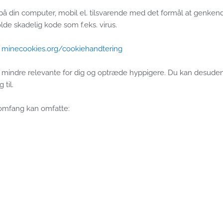
å din computer, mobil el. tilsvarende med det formål at genkende
lde skadelig kode som f.eks. virus.
:
minecookies.org/cookiehandtering
ve mindre relevante for dig og optræde hyppigere. Du kan desuden 
 til.
e omfang kan omfatte: