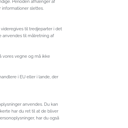
vendige. Perioden afhænger af
 informationer slettes.
deregives til tredjeparter i det
e anvendes til målretning af
på vores vegne og må ikke
ndlere i EU eller i lande, der
t oplysninger anvendes. Du kan
rte har du ret til at de bliver
personoplysninger, har du også