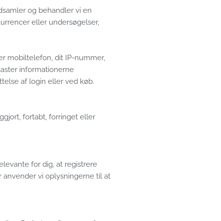
indsamler og behandler vi en
kurrencer eller undersøgelser,
er mobiltelefon, dit IP-nummer,
dtaster informationerne
else af login eller ved køb.
jort, fortabt, forringet eller
levante for dig, at registrere
 anvender vi oplysningerne til at