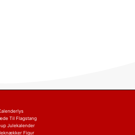
Kalenderlys
æde Til Flagstang
up Julekalender
eknækker Figur