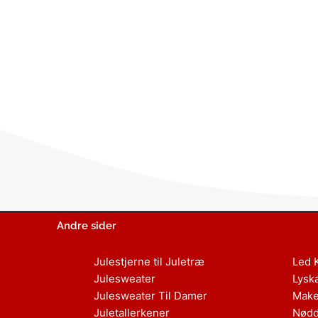
Andre sider
Julestjerne til Juletræ
Led 
Julesweater
Lysk
Julesweater Til Damer
Make
Juletallerkener
Nødd