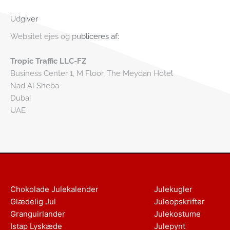
Udgiver
Websitet ejes og publiceres af:
Tropic Traffic LLC-FZ
Business Center 1, M Floor, The Meydan Hotel
Nad Al Sheba
Dubai
UAE
Chokolade Julekalender
Julekugler
Glædelig Jul
Juleopskrifter
Granguirlander
Julekostume
Istap Lyskæde
Julepynt