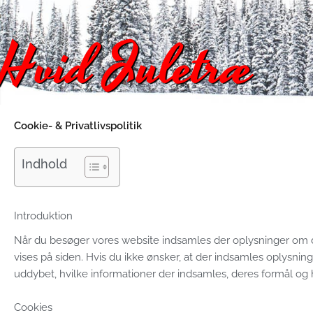
Gå
til
Hvid Juletræ
indholdet
Cookie- & Privatlivspolitik
Indhold
Introduktion
Når du besøger vores website indsamles der oplysninger om dig
vises på siden. Hvis du ikke ønsker, at der indsamles oplysninge
uddybet, hvilke informationer der indsamles, deres formål og h
Cookies