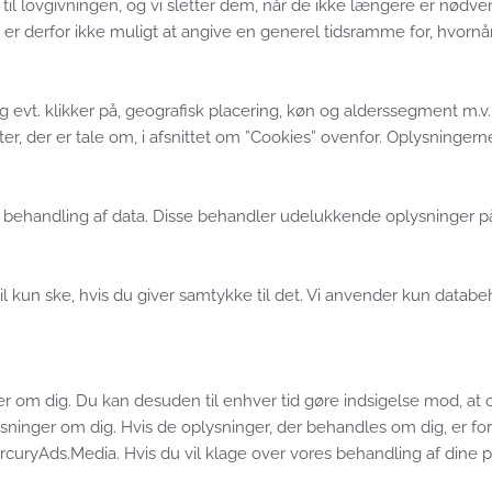
d til lovgivningen, og vi sletter dem, når de ikke længere er nød
r derfor ikke muligt at angive en generel tidsramme for, hvornår
vt. klikker på, geografisk placering, køn og alderssegment m.v. vi
er, der er tale om, i afsnittet om ”Cookies” ovenfor. Oplysningern
og behandling af data. Disse behandler udelukkende oplysninger 
 kun ske, hvis du giver samtykke til det. Vi anvender kun databeha
ndler om dig. Du kan desuden til enhver tid gøre indsigelse mod, a
sninger om dig. Hvis de oplysninger, der behandles om dig, er forke
ercuryAds.Media. Hvis du vil klage over vores behandling af dine 