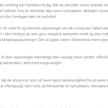
andet omfang kan henføres til dig. Når du benytter vores website 
af indhold, hvis du tilmelder dig vores nyhedsbrev, deltager i kon
s eller foretager køb via websitet.
: Et unikt ID og tekniske oplysninger om din computer, tablet ell
r). I det omfang du selv giver eksplicit samtykke hertil og selv in
talingsoplysninger. Det vil typisk være i forbindelse med oprett
t dine oplysninger hændeligt eller ulovligt bliver slettet, offentligg
 behandles i strid med lovgivningen.
 dig de annoncer, som vil have størst sandsynlighed for at være re
har efterspurgt, som f.eks. at fremsende et nyhedsbrev. Herudover